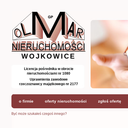
WOJKOWICE
Licencja pośrednika w obrocie
nieruchomościami nr 1080
Uprawnienia zawodowe
rzeczoznawcy majątkowego nr 2177
Biuro nieruchomości OLMAR-GP Nieruchomości
o firmie
oferty nieruchomości
zgłoś ofertę
Obrót Pośrednictwo Wycena Doradztwo, Usługi
Geodezyjne, Wojkowice, Powiat Będzin,
Województwo Śląskie, kompleksowa obsługa w
Być może szukałeś czegoś innego?
obrocie nieruchomościami, sprzedaż,
sprzedam, kupno, kupię, kupie, wynajem,
wynajmę, najem, najmę, dzierżawa,